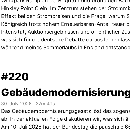
Windpark Rampion bei Brighton und ordne den Bau 
Hinkley Point C ein. Im Zentrum stehen der Strommi
Effekt bei den Strompreisen und die Frage, warum S
Königreich trotz hohem Erneuerbaren-Anteil teuer bl
Intensität, Auktionsergebnissen und öffentlicher Zu
was sich für die deutsche Debatte daraus lernen läss
während meines Sommerlaubs in England entstande
#220
Gebäudemodernisierung
30. July 2026
‧
37m 49s
Das Gebäudemodernisierungsgesetz löst das sogen
ab. In der aktuellen Folge diskutieren wir, was sich 
Am 10. Juli 2026 hat der Bundestag die pauschale 6